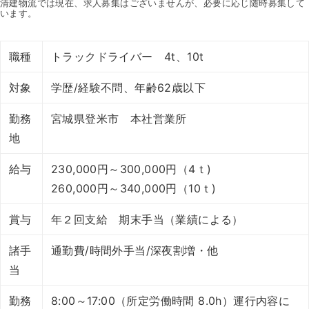
清建物流では現在、求人募集はございませんが、必要に応じ随時募集して
います。
職種
トラックドライバー 4t、10t
対象
学歴/経験不問、年齢62歳以下
勤務
宮城県登米市 本社営業所
地
給与
230,000円～300,000円（4ｔ)
260,000円～340,000円（10ｔ)
賞与
年２回支給 期末手当（業績による）
諸手
通勤費/時間外手当/深夜割増・他
当
勤務
8:00～17:00（所定労働時間 8.0h）運行内容に