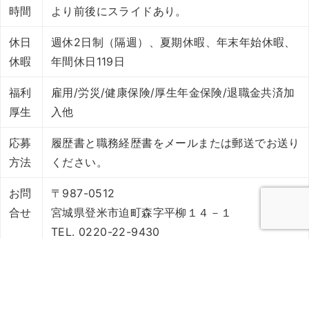
時間
より前後にスライドあり。
休日
週休2日制（隔週）、夏期休暇、年末年始休暇、
休暇
年間休日119日
福利
雇用/労災/健康保険/厚生年金保険/退職金共済加
厚生
入他
応募
履歴書と職務経歴書をメールまたは郵送でお送り
方法
ください。
お問
〒987-0512
合せ
宮城県登米市迫町森字平柳１４－１
TEL. 0220-22-9430
FAX. 0220-21-1535
E-mail.
info@seikenlogi.co.jp
担当. 総務課 佐藤